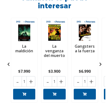
interesar
La
La
Gangsters
maldición
venganza
a la fuerza
del muerto
e
$7.990
$3.900
$6.990
-
+
-
+
-
+