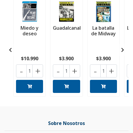
Miedo y
Guadalcanal
La batalla
La
deseo
de Midway
a
$10.990
$3.900
$3.900
-
+
-
+
-
+
Sobre Nosotros