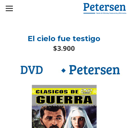
googlef2d1455d5020445a.html
El cielo fue testigo
$3.900