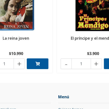
La reina joven
El príncipe y el men
$10.990
$3.900
+
-
+
Menú