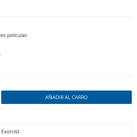
es películas:
e
 Exorcist