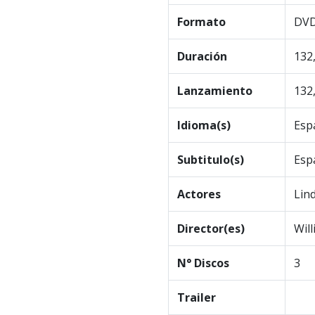
Formato
DV
Duración
132
Lanzamiento
132
Idioma(s)
Esp
Subtitulo(s)
Esp
Actores
Lind
Director(es)
Wil
N° Discos
3
Trailer