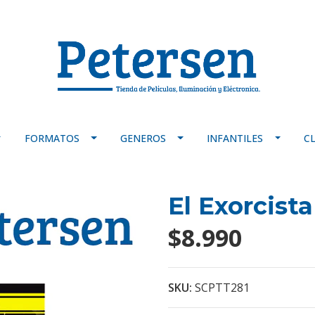
FORMATOS
GENEROS
INFANTILES
C
El Exorcista
$8.990
SKU:
SCPTT281