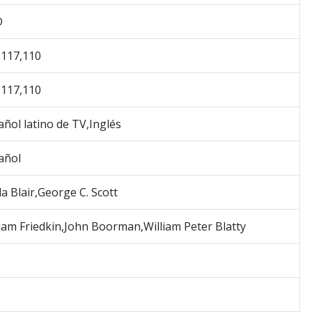
D
,117,110
,117,110
añol latino de TV,Inglés
añol
a Blair,George C. Scott
liam Friedkin,John Boorman,William Peter Blatty