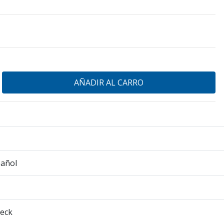
pañol
eck