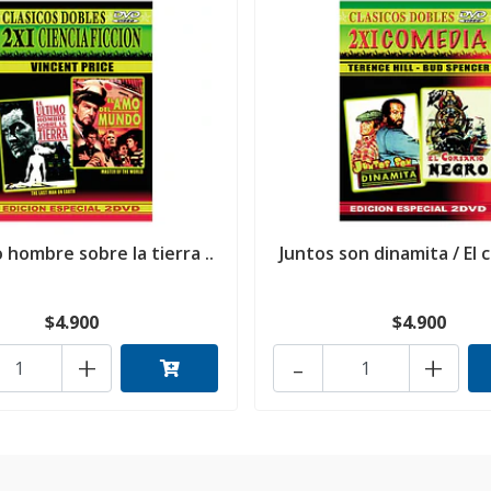
o hombre sobre la tierra ..
Juntos son dinamita / El c
$4.900
$4.900
+
-
+