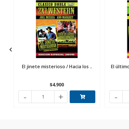
El jinete misterioso / Hacia los ..
El últim
$4.900
-
+
-