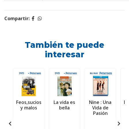
Compartir:
También te puede
interesar
Feos,sucios
La vida es
Nine : Una
Do
y malos
bella
Vida de
Pasión