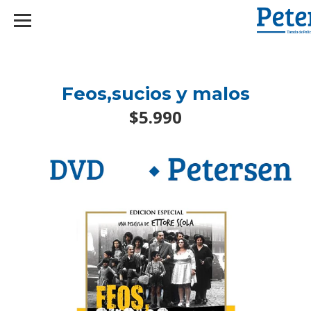
googlef2d1455d5020445a.html
Feos,sucios y malos
$5.990