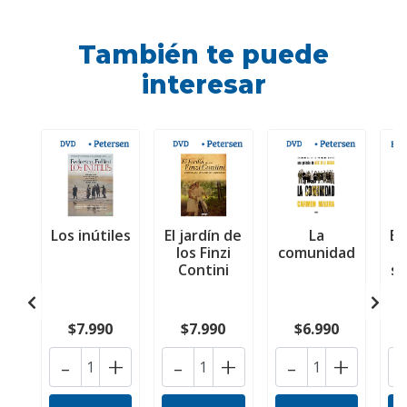
También te puede
interesar
Los inútiles
El jardín de
La
El
los Finzi
comunidad
e
Contini
su
$7.990
$7.990
$6.990
-
+
-
+
-
+