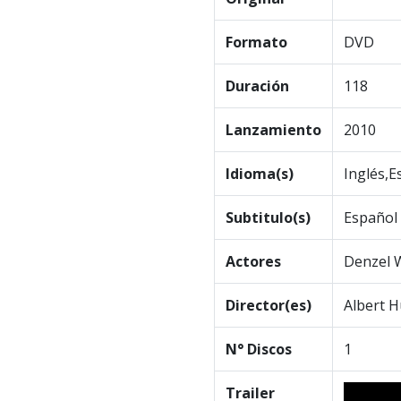
Formato
DVD
Duración
118
Lanzamiento
2010
Idioma(s)
Inglés,E
Subtitulo(s)
Español
Actores
Denzel W
Director(es)
Albert 
N° Discos
1
Trailer