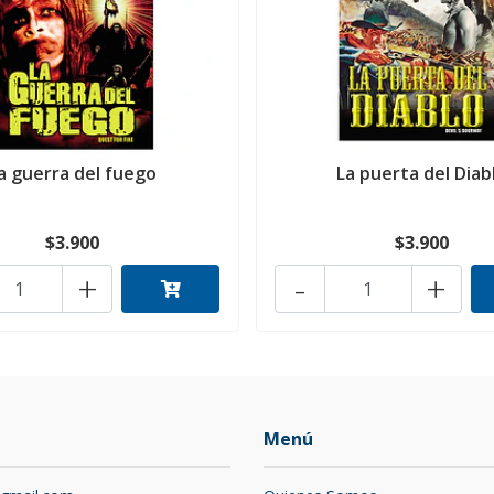
a guerra del fuego
La puerta del Diab
$3.900
$3.900
+
-
+
Menú