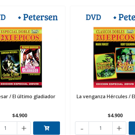
esar / El último gladiador
La venganza Hércules / El
$4.900
$4.900
+
-
+