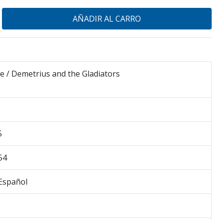
 / Demetrius and the Gladiators
5
54
 Español