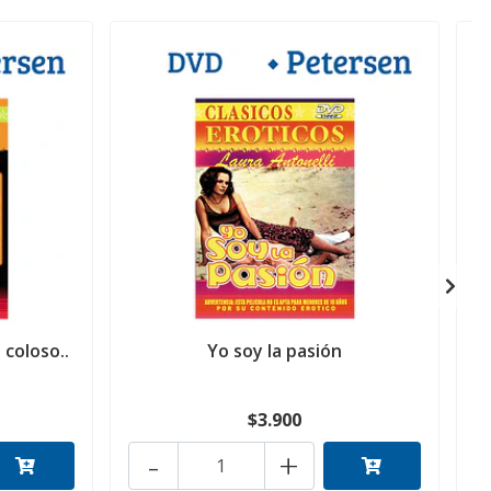
 coloso..
Yo soy la pasión
L
$3.900
-
+