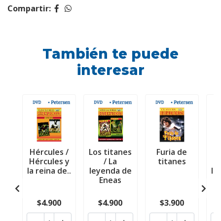
Compartir:
También te puede
interesar
Hércules /
Los titanes
Furia de
H
Hércules y
/ La
titanes
c
la reina de..
leyenda de
la
Eneas
$4.900
$4.900
$3.900