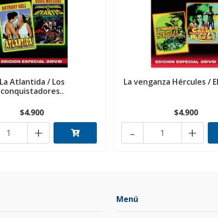
La Atlantida / Los
La venganza Hércules / El
conquistadores..
$4.900
$4.900
+
-
+
Menú