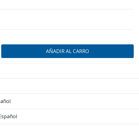
pañol
Español