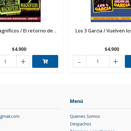
gníficos / El retorno de ..
Los 3 Garcia / Vuelven lo
$4.900
$4.900
+
-
+
Menú
@gmail.com
Quienes Somos
2
Despachos