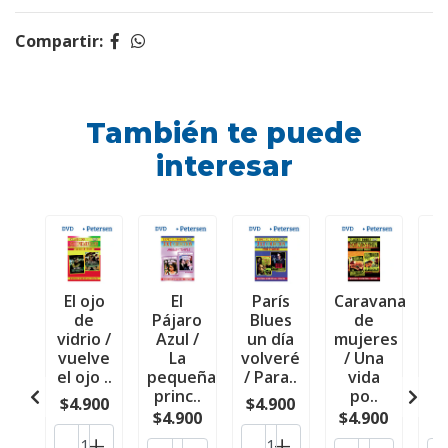
Compartir:
También te puede
interesar
El ojo
El
París
Caravana
de
Pájaro
Blues
de
n
vidrio /
Azul /
un día
mujeres
m
vuelve
La
volveré
/ Una
F
el ojo ..
pequeña
/ Para..
vida
princ..
po..
a
$4.900
$4.900
$4.900
$4.900
$
-
+
-
+