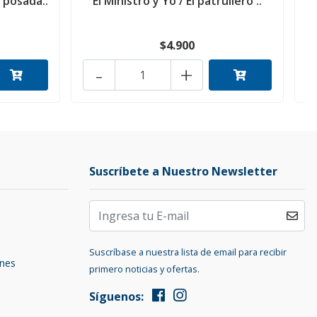
 posada..
El Ministro y Yo / El patrullero ..
M
$4.900
-
+
Suscríbete a Nuestro Newsletter
Suscríbase a nuestra lista de email para recibir
ones
primero noticias y ofertas.
Síguenos: