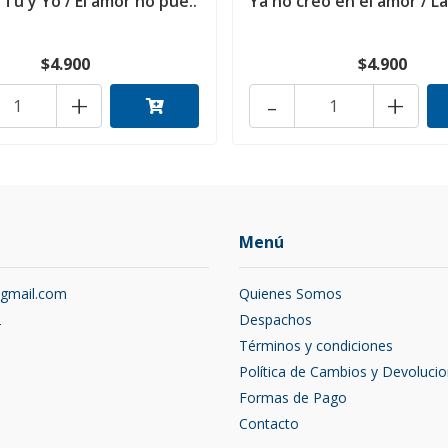
Tú y Yo / El amor no pue..
Ya no creo en el amor / La
$4.900
$4.900
+
-
+
Menú
@gmail.com
Quienes Somos
2
Despachos
Términos y condiciones
Política de Cambios y Devoluci
Formas de Pago
Contacto