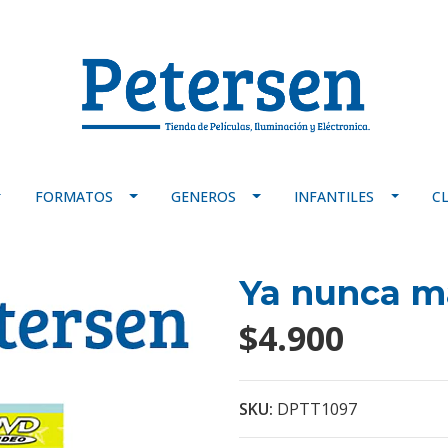
FORMATOS
GENEROS
INFANTILES
C
Ya nunca má
$4.900
SKU:
DPTT1097