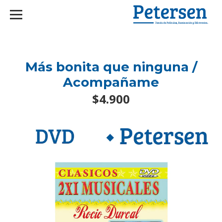
googlef2d1455d5020445a.html
Más bonita que ninguna /
Acompañame
$4.900