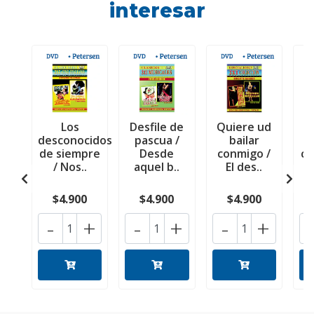
interesar
Los
Desfile de
Quiere ud
desconocidos
pascua /
bailar
de siempre
Desde
conmigo /
co
/ Nos..
aquel b..
El des..
C
$4.900
$4.900
$4.900
-
+
-
+
-
+