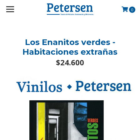
googlef2d1455d5020445a.html
0
Los Enanitos verdes -
Habitaciones extrañas
$24.600