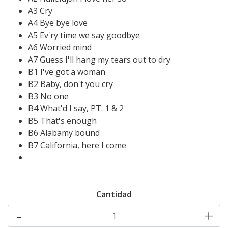
A3 Cry
A4 Bye bye love
A5 Ev'ry time we say goodbye
A6 Worried mind
A7 Guess I'll hang my tears out to dry
B1 I've got a woman
B2 Baby, don't you cry
B3 No one
B4 What'd I say, PT. 1 & 2
B5 That's enough
B6 Alabamy bound
B7 California, here I come
Cantidad
-
+