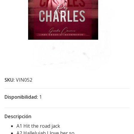
SKU:
VIN052
Disponibilidad:
1
Descripción
A1 Hit the road jack
A2 Hallelujah I love her so