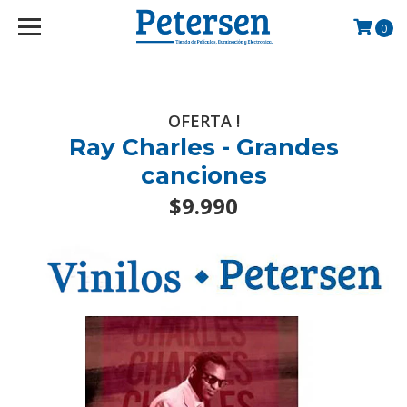
googlef2d1455d5020445a.html
0
OFERTA !
Ray Charles - Grandes
canciones
$9.990