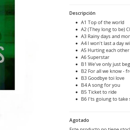
Descripción
A1 Top of the world
A2 (They long to be) C
A3 Rainy days and mo
A4 I won't last a day w
A5 Hurting each other
A6 Superstar
B1 We've only just be
B2 For all we know - f
B3 Goodbye toi love
B4 A song for you
B5 Ticket to ride
B6 I'ts goiung to tak
Agotado
Este producto no tiene stoc