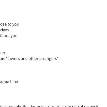
lose to you
ndays
ithout you
gun
rom "Lovers and other strangers"
e some time
k disponible. Puedes enviarnos una consulta al respecto.