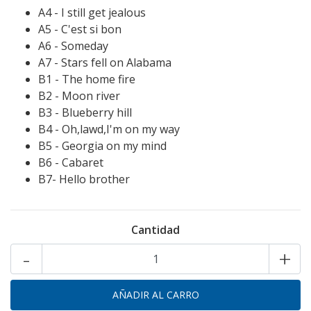
A4 - I still get jealous
A5 - C'est si bon
A6 - Someday
A7 - Stars fell on Alabama
B1 - The home fire
B2 - Moon river
B3 - Blueberry hill
B4 - Oh,lawd,I'm on my way
B5 - Georgia on my mind
B6 - Cabaret
B7- Hello brother
Cantidad
-
+