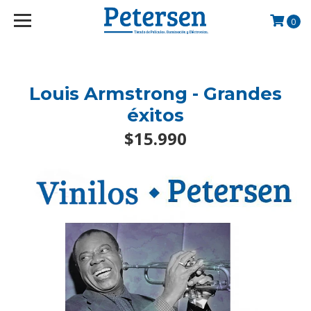
googlef2d1455d5020445a.html
0
Louis Armstrong - Grandes
éxitos
$15.990