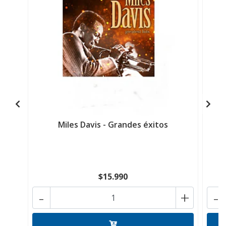
Miles Davis - Grandes éxitos
D
$15.990
-
+
-