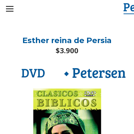
googlef2d1455d5020445a.html
Esther reina de Persia
$3.900