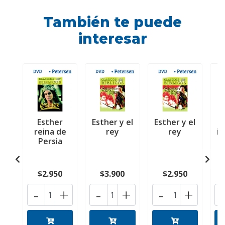
También te puede
interesar
Esther
Esther y el
Esther y el
L
reina de
rey
rey
in
Persia
$2.950
$3.900
$2.950
-
+
-
+
-
+