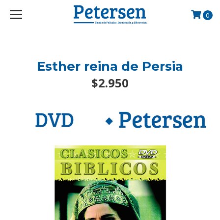
googlef2d1455d5020445a.html
0
Esther reina de Persia
$2.950