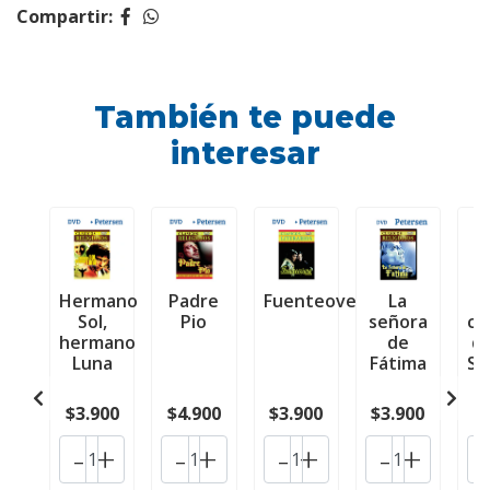
Compartir:
También te puede
interesar
Hermano
Padre
Fuenteovejuna
La
Sol,
Pio
señora
ca
hermano
de
d
Luna
Fátima
Se
$3.900
$4.900
$3.900
$3.900
$
-
+
-
+
-
+
-
+