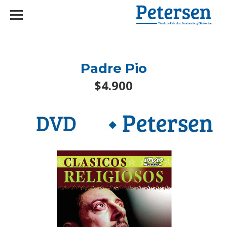
googlef2d1455d5020445a.html
Padre Pio
$4.900