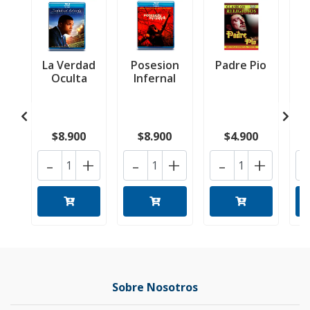
La Verdad
Posesion
Padre Pio
E
Oculta
Infernal
$8.900
$8.900
$4.900
-
+
-
+
-
+
Sobre Nosotros