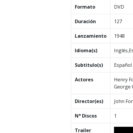
Formato
DVD
Duración
127
Lanzamiento
1948
Idioma(s)
Inglés,E
Subtitulo(s)
Español
Actores
Henry Fo
George O
Director(es)
John Fo
N° Discos
1
Trailer