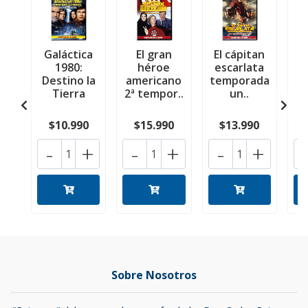
Galáctica
El gran
El cápitan
1980:
héroe
escarlata
Destino la
americano
temporada
a
Tierra
2ª tempor..
un..
3
$10.990
$15.990
$13.990
-
+
-
+
-
+
Sobre Nosotros