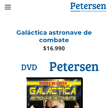
googlef2d1455d5020445a.html
Galáctica astronave de
combate
$16.990