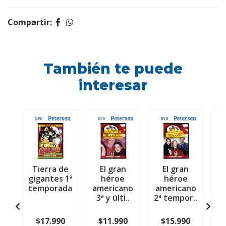
Compartir:
También te puede
interesar
Tierra de
El gran
El gran
G
gigantes 1ª
héroe
héroe
temporada
americano
americano
D
3ª y últi..
2ª tempor..
$17.990
$11.990
$15.990