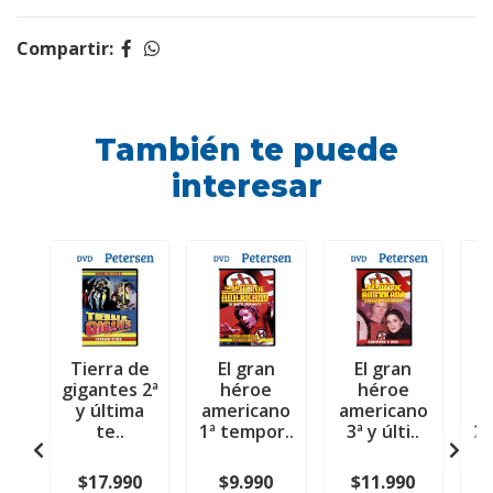
Compartir:
También te puede
interesar
Tierra de
El gran
El gran
gigantes 2ª
héroe
héroe
y última
americano
americano
a
te..
1ª tempor..
3ª y últi..
2ª
$17.990
$9.990
$11.990