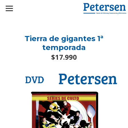
googlef2d1455d5020445a.html
Tierra de gigantes 1ª
temporada
$17.990