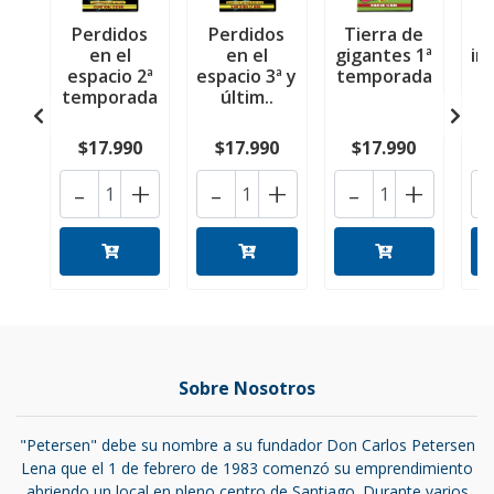
Perdidos
Perdidos
Tierra de
en el
en el
gigantes 1ª
in
espacio 2ª
espacio 3ª y
temporada
temporada
últim..
$17.990
$17.990
$17.990
-
+
-
+
-
+
Sobre Nosotros
"Petersen" debe su nombre a su fundador Don Carlos Petersen
Lena que el 1 de febrero de 1983 comenzó su emprendimiento
abriendo un local en pleno centro de Santiago. Durante varios