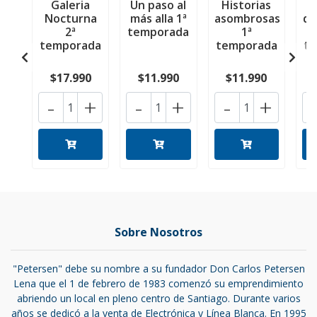
Galeria
Un paso al
Historias
H
Nocturna
más alla 1ª
asombrosas
de
2ª
temporada
1ª
temporada
temporada
t
$17.990
$11.990
$11.990
-
+
-
+
-
+
Sobre Nosotros
"Petersen" debe su nombre a su fundador Don Carlos Petersen
Lena que el 1 de febrero de 1983 comenzó su emprendimiento
abriendo un local en pleno centro de Santiago. Durante varios
años se dedicó a la venta de Electrónica y Línea Blanca. En 1995