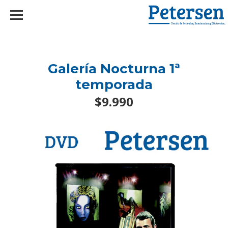
googlef2d1455d5020445a.html
Galería Nocturna 1ª
temporada
$9.990