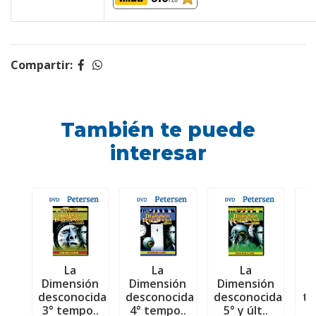
/10
Compartir:
También te puede
interesar
La
La
La
U
Dimensión
Dimensión
Dimensión
má
desconocida
desconocida
desconocida
t
3° tempo..
4° tempo..
5° y últ..