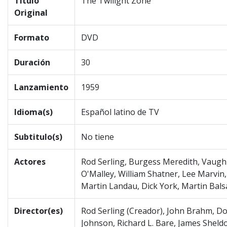
Título
The Twilight Zone
Original
Formato
DVD
Duración
30
Lanzamiento
1959
Idioma(s)
Español latino de TV
Subtitulo(s)
No tiene
Actores
Rod Serling, Burgess Meredith, Vaughn
O'Malley, William Shatner, Lee Marvin,
Martin Landau, Dick York, Martin Bal
Director(es)
Rod Serling (Creador), John Brahm, D
Johnson, Richard L. Bare, James Sheld