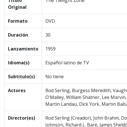
Título
The Twilight Zone
Original
Formato
DVD
Duración
30
Lanzamiento
1959
Idioma(s)
Español latino de TV
Subtitulo(s)
No tiene
Actores
Rod Serling, Burgess Meredith, Vaughn
O'Malley, William Shatner, Lee Marvin,
Martin Landau, Dick York, Martin Bal
Director(es)
Rod Serling (Creador), John Brahm, D
Johnson, Richard L. Bare, James Sheld