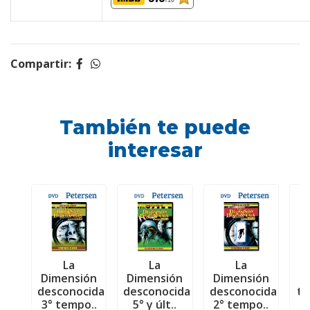
/10
Compartir:
También te puede
interesar
La
La
La
U
Dimensión
Dimensión
Dimensión
má
desconocida
desconocida
desconocida
t
3° tempo..
5° y últ..
2° tempo..