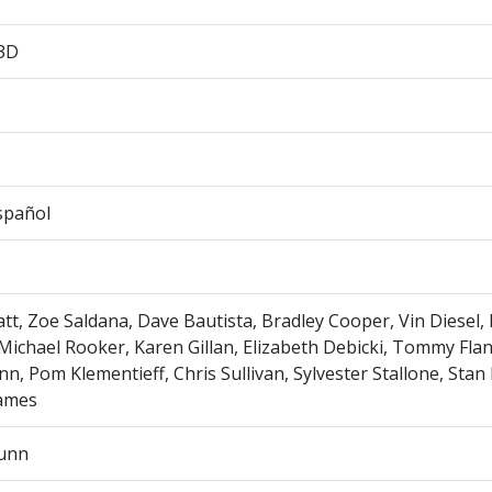
 3D
spañol
att, Zoe Saldana, Dave Bautista, Bradley Cooper, Vin Diesel,
 Michael Rooker, Karen Gillan, Elizabeth Debicki, Tommy Fla
n, Pom Klementieff, Chris Sullivan, Sylvester Stallone, Stan 
ames
unn