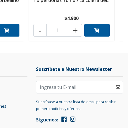
orbellino
Tú perdonas Yo no / La colera del..
$4.900
-
+
Suscríbete a Nuestro Newsletter
Suscríbase a nuestra lista de email para recibir
ones
primero noticias y ofertas.
Síguenos: