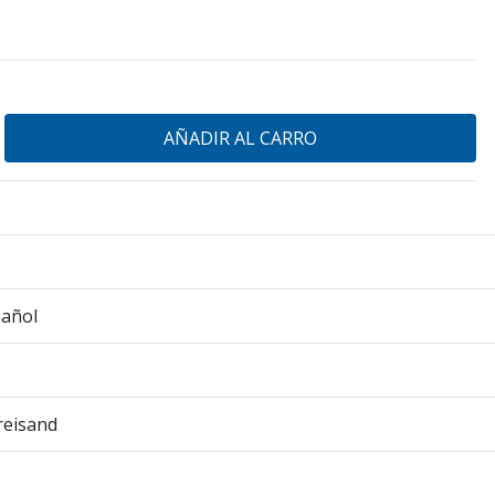
pañol
reisand