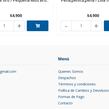
de oro / Pequeña Miss Bro..
Pena,penita,pena / Lola t
$4.900
$4.900
+
-
+
Menú
@gmail.com
Quienes Somos
2
Despachos
Términos y condiciones
Política de Cambios y Devoluci
Formas de Pago
Contacto