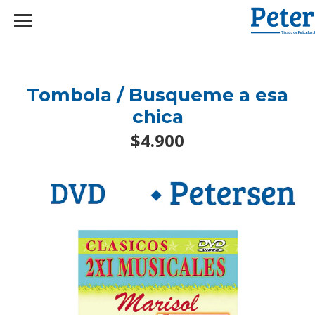
googlef2d1455d5020445a.html
Tombola / Busqueme a esa
chica
$4.900