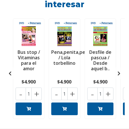
interesar
Bus stop /
Pena,penita,pena
Desfile de
U
Vitaminas
/ Lola
pascua /
para el
torbellino
Desde
amor
aquel b..
$4.900
$4.900
$4.900
-
+
-
+
-
+