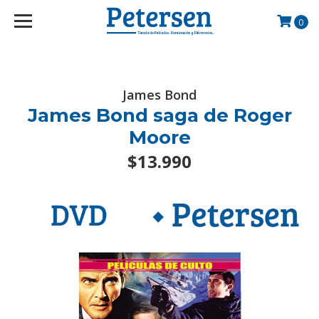
googlef2d1455d5020445a.html
0
James Bond
James Bond saga de Roger
Moore
$13.990