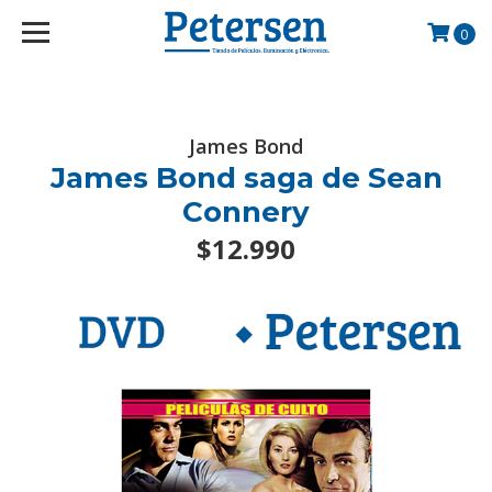
googlef2d1455d5020445a.html
0
James Bond
James Bond saga de Sean
Connery
$12.990