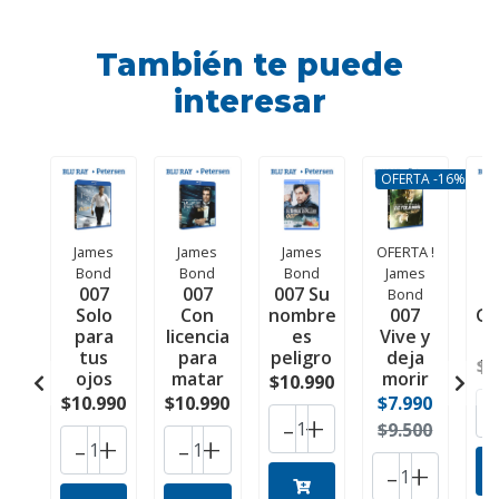
También te puede
interesar
OFERTA -16%
James
James
James
OFERTA !
J
Bond
Bond
Bond
James
007
007
007 Su
Bond
Solo
Con
nombre
007
Go
para
licencia
es
Vive y
tus
para
peligro
deja
$1
ojos
matar
morir
$10.990
$10.990
$10.990
$7.990
-
+
$9.500
-
+
-
+
-
+