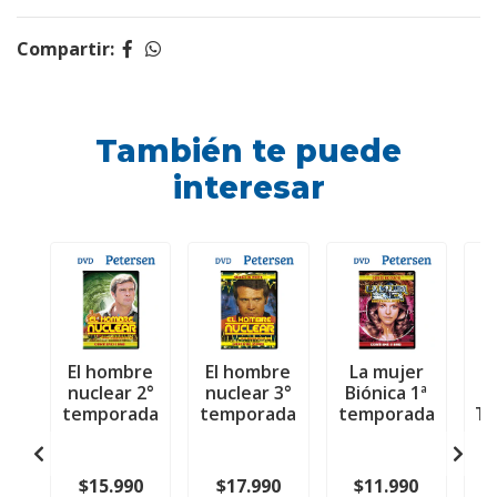
Compartir:
También te puede
interesar
El hombre
El hombre
La mujer
L
nuclear 2°
nuclear 3°
Biónica 1ª
Bi
temporada
temporada
temporada
Te
$15.990
$17.990
$11.990