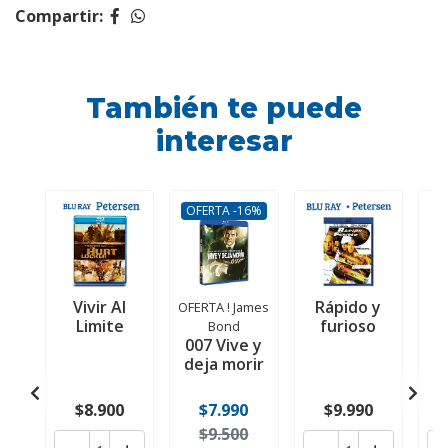
Compartir:
También te puede
interesar
OFERTA -16%
Vivir Al
Rápido y
L
OFERTA ! James
Limite
furioso
Bond
007 Vive y
deja morir
$8.900
$7.990
$9.990
$9.500