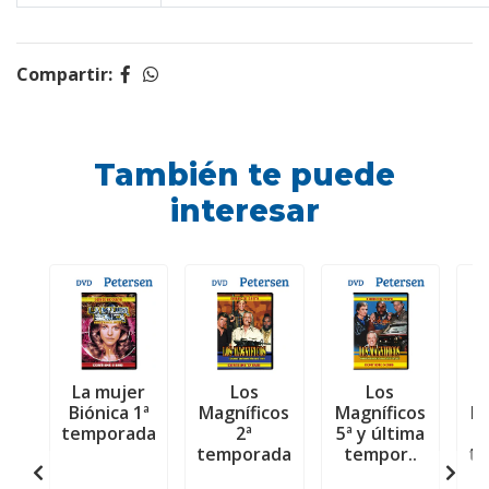
Compartir:
También te puede
interesar
La mujer
Los
Los
Biónica 1ª
Magníficos
Magníficos
Ma
temporada
2ª
5ª y última
temporada
tempor..
t