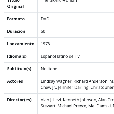
Título
The Bionic Woman
Original
Formato
DVD
Duración
60
Lanzamiento
1976
Idioma(s)
Español latino de TV
Subtitulo(s)
No tiene
Actores
Lindsay Wagner, Richard Anderson, Ma
Chew Jr., Jennifer Darling, Christophe
Director(es)
Alan J. Levi, Kenneth Johnson, Alan Cro
Stewart, Michael Preece, Mel Damski, P