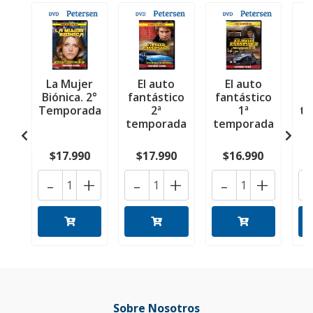
La Mujer
El auto
El auto
L
Biónica. 2°
fantástico
fantástico
d
Temporada
2ª
1ª
t
temporada
temporada
$17.990
$17.990
$16.990
-
+
-
+
-
+
Sobre Nosotros