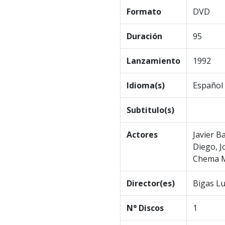
Formato
DVD
Duración
95
Lanzamiento
1992
Idioma(s)
Español
Subtitulo(s)
Actores
Javier B
Diego, J
Chema M
Director(es)
Bigas L
N° Discos
1