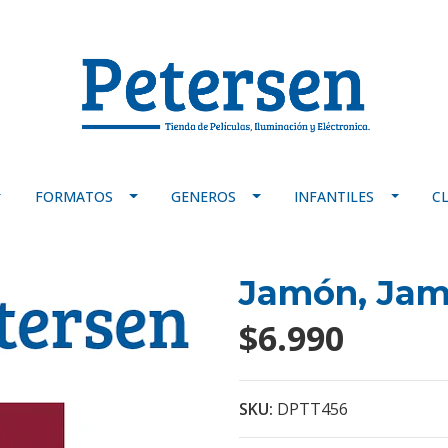
FORMATOS
GENEROS
INFANTILES
C
Jamón, Ja
$6.990
SKU:
DPTT456