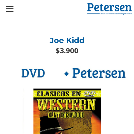
googlef2d1455d5020445a.html
Joe Kidd
$3.900