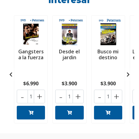
interesar
Gangsters
Desde el
Busco mi
Le
a la fuerza
jardin
destino
el
$6.990
$3.900
$3.900
-
+
-
+
-
+