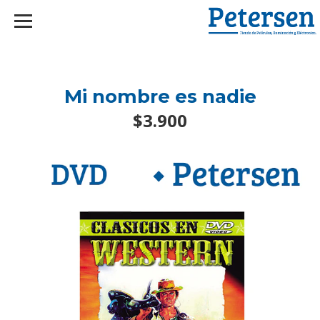
googlef2d1455d5020445a.html
Mi nombre es nadie
$3.900