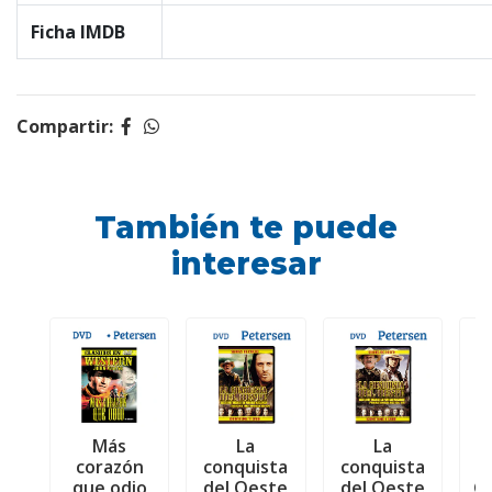
Ficha IMDB
Compartir:
También te puede
interesar
Más
La
La
L
corazón
conquista
conquista
que odio
del Oeste
del Oeste
G