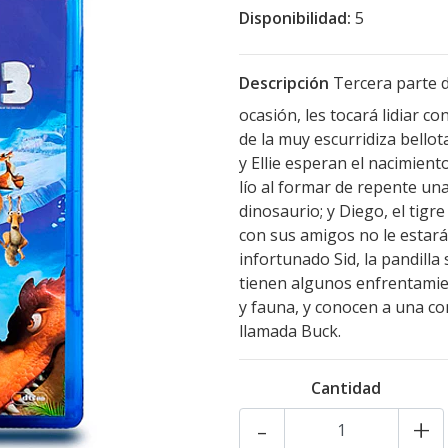
Disponibilidad:
5
Descripción
Tercera parte d
ocasión, les tocará lidiar c
de la muy escurridiza bello
y Ellie esperan el nacimien
lío al formar de repente un
dinosaurio; y Diego, el tigr
con sus amigos no le estará 
infortunado Sid, la pandill
tienen algunos enfrentamien
y fauna, y conocen a una co
llamada Buck.
Cantidad
-
+