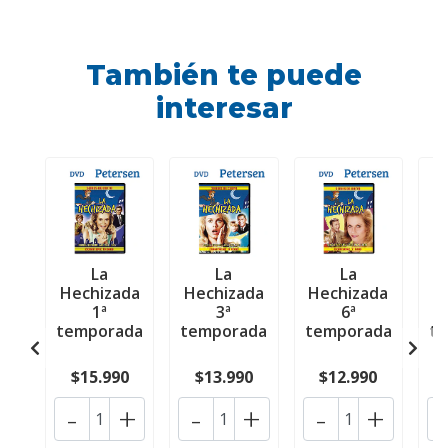
También te puede
interesar
La
La
La
Hechizada
Hechizada
Hechizada
H
1ª
3ª
6ª
temporada
temporada
temporada
t
$15.990
$13.990
$12.990
-
+
-
+
-
+