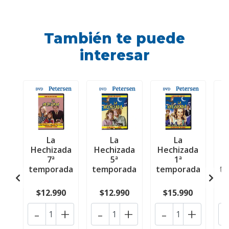
También te puede
interesar
La
La
La
Hechizada
Hechizada
Hechizada
H
7ª
5ª
1ª
temporada
temporada
temporada
t
$12.990
$12.990
$15.990
-
+
-
+
-
+