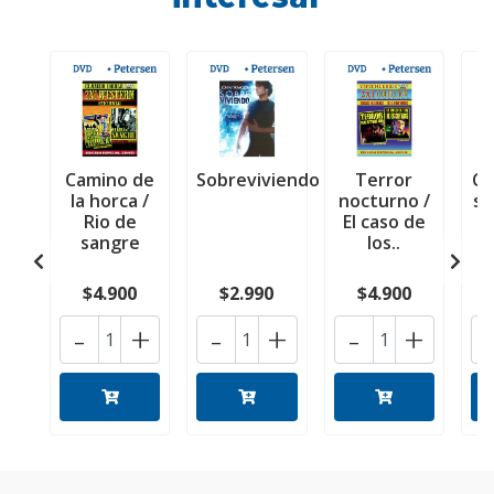
Camino de
Sobreviviendo
Terror
Co
la horca /
nocturno /
se
Rio de
El caso de
sangre
los..
$4.900
$2.990
$4.900
-
+
-
+
-
+