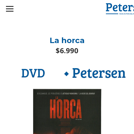
googlef2d1455d5020445a.html
La horca
$6.990